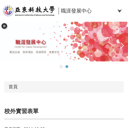
跳
到
職涯發展中心
主
要
內
容
區
首頁
校外實習表單