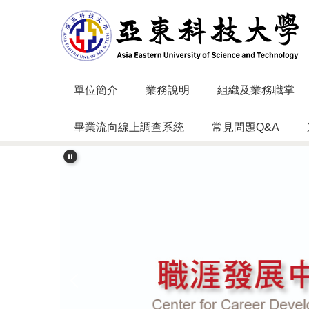
跳
到
主
要
內
容
單位簡介
業務說明
組織及業務職掌
區
畢業流向線上調查系統
常見問題Q&A