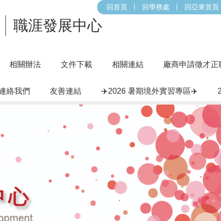
回首頁
回學務處
回亞東首頁
職涯發展中心
相關辦法
文件下載
相關連結
廠商申請徵才正
連絡我們
友善連結
✈️2026 暑期境外實習專區✈️