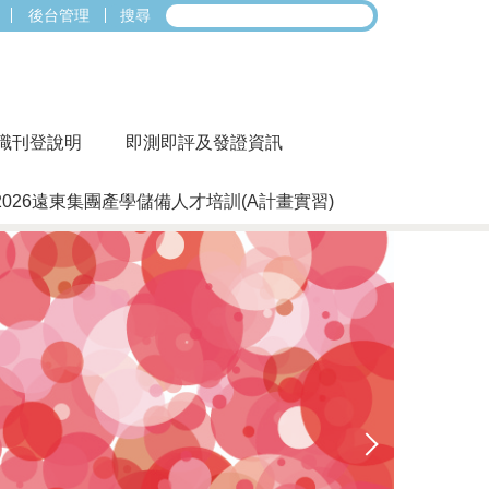
後台管理
搜尋
職刊登說明
即測即評及發證資訊
2026遠東集團產學儲備人才培訓(A計畫實習)