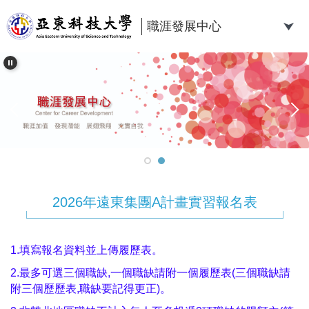
跳
到
職涯發展中心
主
要
內
容
區
2026年遠東集團A計畫實習報名表
1.填寫報名資料並上傳履歷表。
2.最多可選三個職缺,一個職缺請附一個履歷表(三個職缺請
附三個歷歷表,職缺要記得更正)。