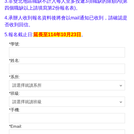
3.非雙北地區職缺不計入每人至多投遞3項職缺的限額內(第
四個職缺以上請填寫第2份報名表)。
4.承辦人收到報名資料後將會以mail通知已收到，請確認是
否收到回信。
5.
報名截止日:
延長至114年10月23日
。
*
學號:
*
姓名:
*
系所:
*
班級:
*
手機:
*
Email: