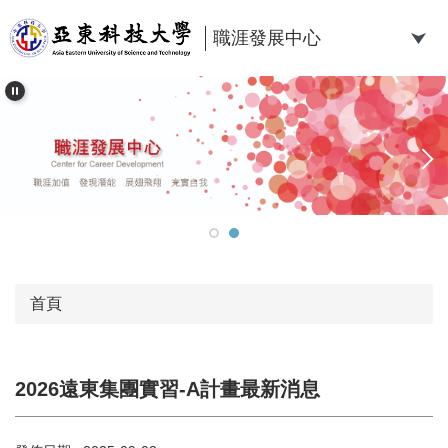
跳
到
職涯發展中心
主
要
內
容
區
首頁
2026遠東集團實習-A計畫最新消息