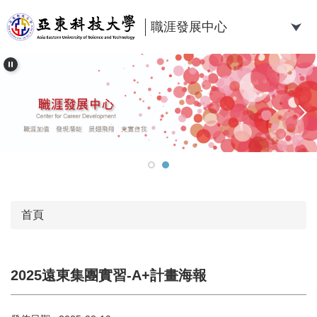
跳
到
職涯發展中心
主
要
內
容
區
首頁
2025遠東集團實習-A+計畫海報